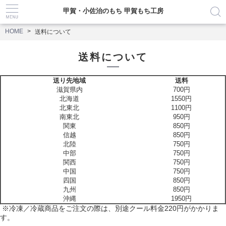
甲賀・小佐治のもち 甲賀もち工房
HOME
送料について
送料について
送り先地域
送料
滋賀県内
700円
北海道
1550円
北東北
1100円
南東北
950
円
関東
850円
信越
850円
北陸
750円
中部
750円
関西
750円
中国
750円
四国
850円
九州
850円
沖縄
1950円
※冷凍／冷蔵商品をご注文の際は、別途クール料金220円がかかりま
す。