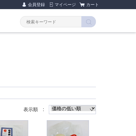
会員登録
マイページ
カート
Y
表示順 :