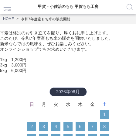
甲賀・小佐治のもち 甲賀もち工房
HOME
令和7年度産もち米の販売開始
平素は格別のお引き立てを賜り、厚くお礼申し上げます。
このたび、令和7年度産もち米の販売を開始いたしました。
新米ならではの風味を、ぜひお楽しみください。
オンラインショップでもお求めいただけます。
1kg 1,200円
3kg 3,600円
5kg 6,000円
2026年08月
日
月
火
水
木
金
土
1
2
3
4
5
6
7
8